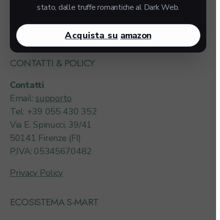
BACK OFFICE
stato, dalle truffe romantiche al Dark Web.
Login
Acquista su
amazon
CONTATTI & POLICY
Contatti
Email:
supporto
Tel: +39 055 430 352
Via E. Spinucci, 39/41
50141 Firenze (FI)
P.IVA: 05345670482
Privacy Policy
ECOSISTEMA S-MART