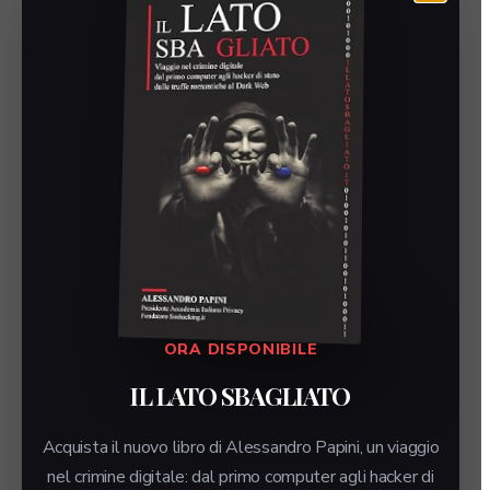
SITEMAP
Home
Perché FirmaDoc
A chi serve
Come funziona
Quanto costa
API
Chi siamo
ORA DISPONIBILE
Contattaci
IL LATO SBAGLIATO
Parlando di noi
News
Acquista il nuovo libro di Alessandro Papini, un viaggio
nel crimine digitale: dal primo computer agli hacker di