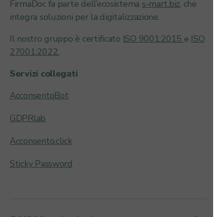
FirmaDoc fa parte dell’ecosistema
s-mart.biz
, che
integra soluzioni per la digitalizzazione.
Il nostro gruppo è certificato
ISO 9001:2015
e
ISO
27001:2022.
Servizi collegati
AcconsentoBot
GDPRlab
Acconsento.click
Sticky Password