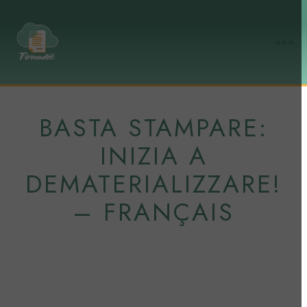
firmadoc.cloud
BASTA STAMPARE:
INIZIA A
DEMATERIALIZZARE!
– FRANÇAIS