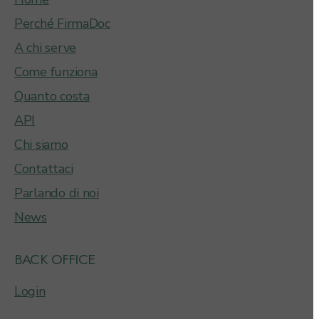
Perché FirmaDoc
A chi serve
Come funziona
Quanto costa
API
Chi siamo
Contattaci
Parlando di noi
News
BACK OFFICE
Login