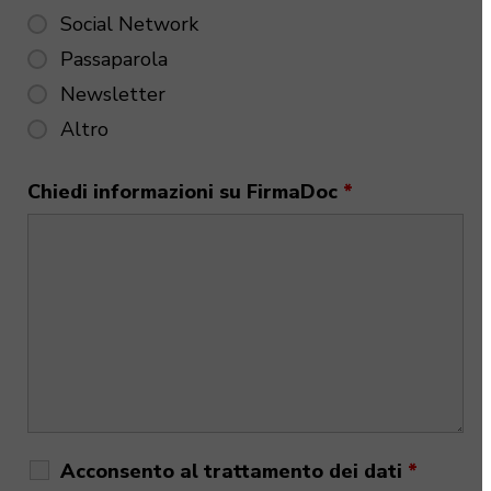
Social Network
Passaparola
Newsletter
Altro
Chiedi informazioni su FirmaDoc
*
Acconsento al trattamento dei dati
*