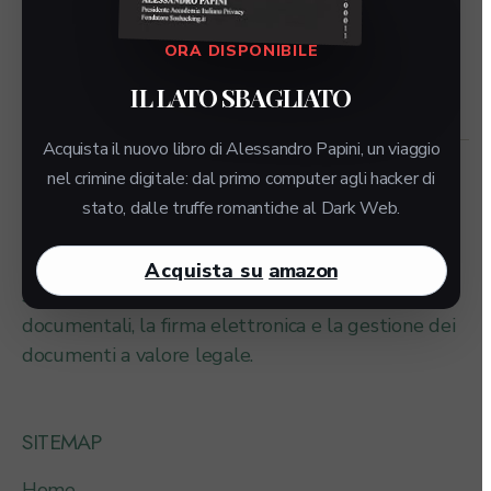
Twitter
Instagram
ORA DISPONIBILE
Email
IL LATO SBAGLIATO
Acquista il nuovo libro di Alessandro Papini, un viaggio
nel crimine digitale: dal primo computer agli hacker di
stato, dalle truffe romantiche al Dark Web.
FIRMADOC.CLOUD
Acquista su
amazon
Soluzione per la digitalizzazione dei processi
documentali, la firma elettronica e la gestione dei
documenti a valore legale.
SITEMAP
Home