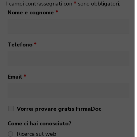
I campi contrassegnati con
*
sono obbligatori.
Nome e cognome
*
Telefono
*
Email
*
Vorrei provare gratis FirmaDoc
Come ci hai conosciuto?
Ricerca sul web