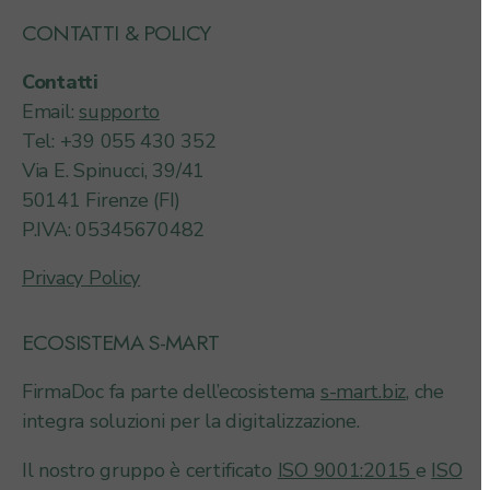
CONTATTI & POLICY
Contatti
Email:
supporto
Tel: +39 055 430 352
Via E. Spinucci, 39/41
50141 Firenze (FI)
P.IVA: 05345670482
Privacy Policy
ECOSISTEMA S-MART
FirmaDoc fa parte dell’ecosistema
s-mart.biz
, che
integra soluzioni per la digitalizzazione.
Il nostro gruppo è certificato
ISO 9001:2015
e
ISO