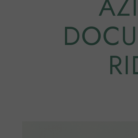
AZ
DOCUM
R