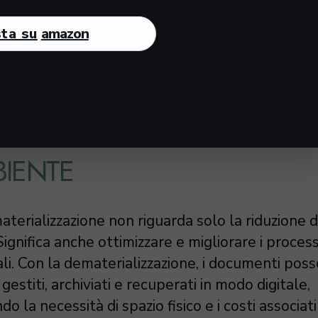
li di consumo. Ogni tonnellata di carta risparm
tare l’emissione di circa 1,5 tonnellate di CO₂.
ta su
amazon
ntributo significativo per un’azienda che mira a 
pria impronta ecologica.
ATERIALIZZAZIONE E
IENTE
terializzazione non riguarda solo la riduzione d
Significa anche ottimizzare e migliorare i process
ali. Con la dematerializzazione, i documenti pos
gestiti, archiviati e recuperati in modo digitale,
do la necessità di spazio fisico e i costi associati