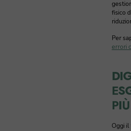
gestion
fisico
riduzio
Per sa
errori
DIG
ESG
PIÙ
Oggi il