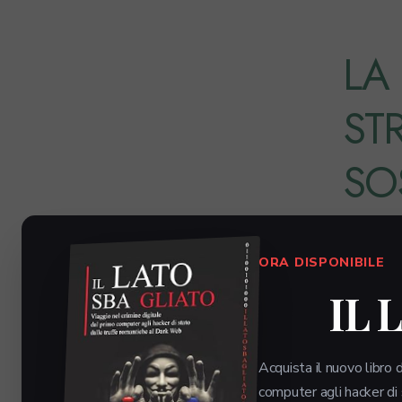
LA
ST
SOS
ORA DISPONIBILE
RID
IL 
La tran
Acquista il nuovo libro d
riduce 
computer agli hacker di