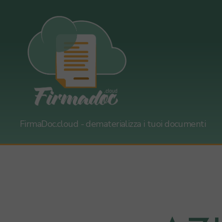
firmadoc.cloud
FirmaDoc.cloud - dematerializza i tuoi documenti