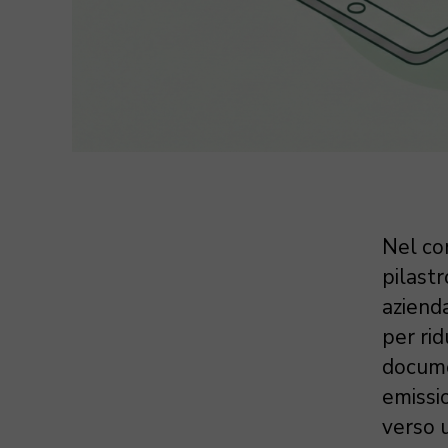
Nel con
pilastr
azienda
per rid
docume
emissi
verso u