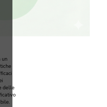
a un
atiche
ficaci
ei
e delle
icativo
bile.