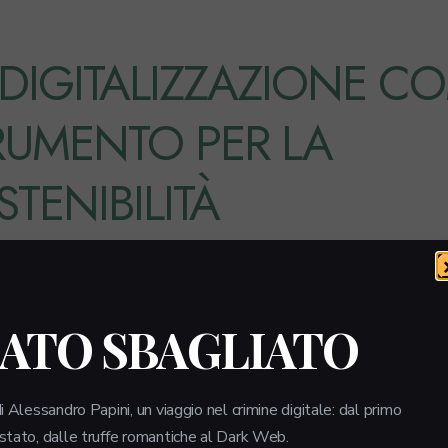
 DIGITALIZZAZIONE C
RUMENTO PER LA
TENIBILITÀ
UZIONE CO₂ IN UFFICIO
LATO SBAGLIATO
sizione dai documenti cartacei ai documenti digi
i Alessandro Papini, un viaggio nel crimine digitale: dal primo
notevolmente il consumo di carta, inchiostro e a
 stato, dalle truffe romantiche al Dark Web.