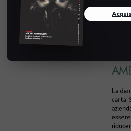
materia
può evi
Acquis
è un co
la pro
DEM
AMB
La dema
carta. 
aziend
essere 
riducen