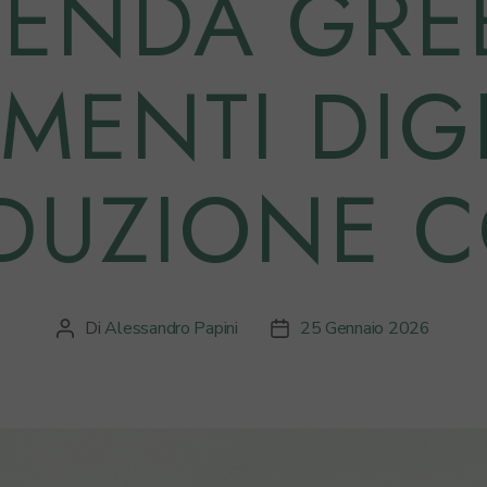
IENDA GRE
ENTI DIGI
IDUZIONE C
Di
Alessandro Papini
25 Gennaio 2026
Autore
Data
articolo
dell'articolo