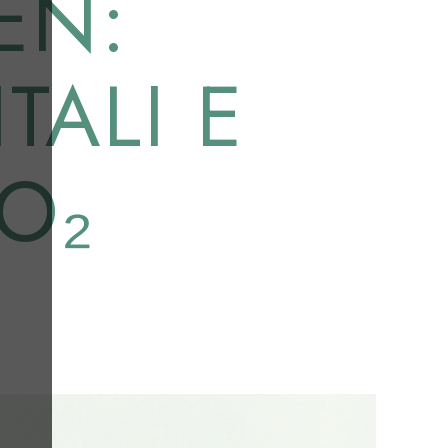
EN:
TALI E
O₂