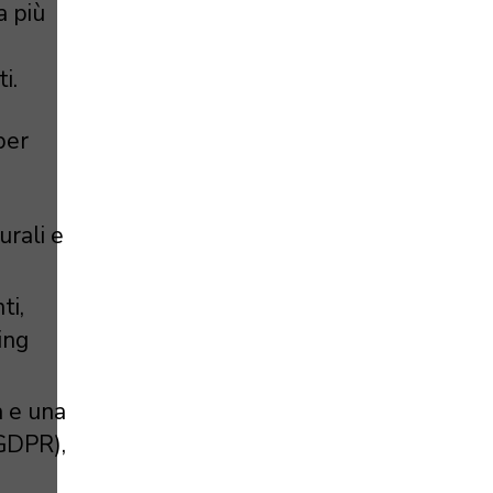
a più
i.
per
urali e
ti,
ing
à e una
(GDPR),