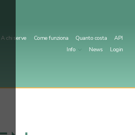
A chi serve
Come funziona
Quanto costa
API
Info
News
Login