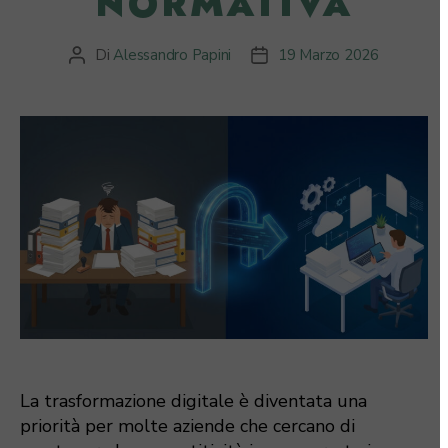
NORMATIVA
Di
Alessandro Papini
19 Marzo 2026
Autore
Data
articolo
dell'articolo
La trasformazione digitale è diventata una
priorità per molte aziende che cercano di