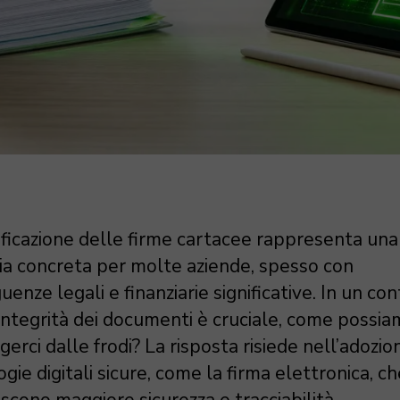
sificazione delle firme cartacee rappresenta una
ia concreta per molte aziende, spesso con
enze legali e finanziarie significative. In un co
l’integrità dei documenti è cruciale, come possi
erci dalle frodi? La risposta risiede nell’adozio
gie digitali sicure, come la firma elettronica, ch
scono maggiore sicurezza e tracciabilità.