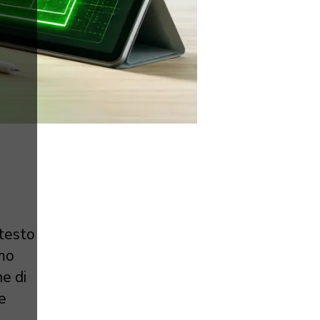
ntesto
amo
ne di
e