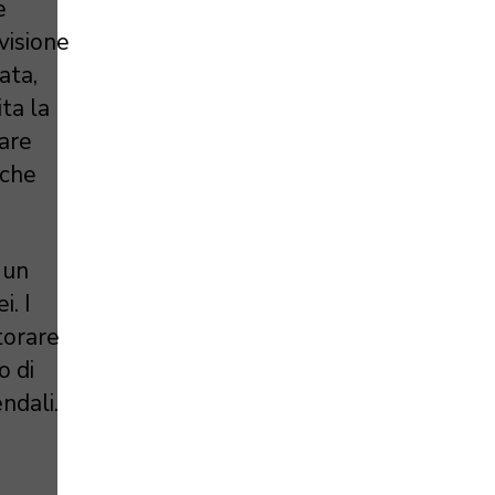
e
 visione
ata,
ta la
care
iche
 un
i. I
torare
o di
ndali.