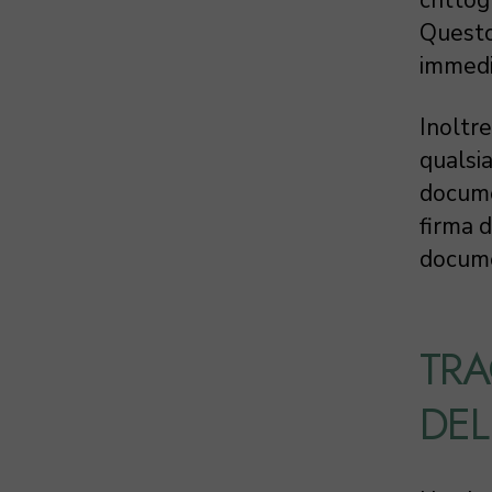
crittog
Questo 
immedi
Inoltre
qualsia
docume
firma d
docume
TRA
DEL