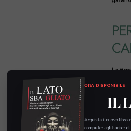
PE
CA
La firm
notevol
ORA DISPONIBILE
sofisti
frodi. 
IL 
richie
la ges
Acquista il nuovo libro d
computer agli hacker di
Il prob