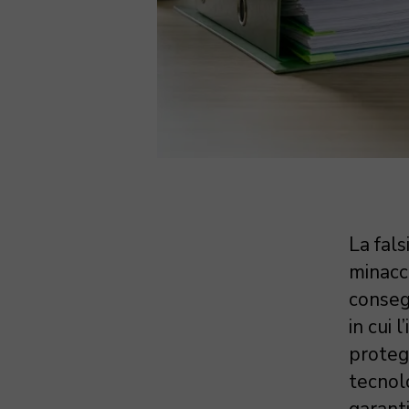
La fal
minacc
consegu
in cui 
protegg
tecnolo
garanti