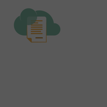
firmadoc.cloud
FirmaDoc.cloud - dematerializza i tuoi documenti