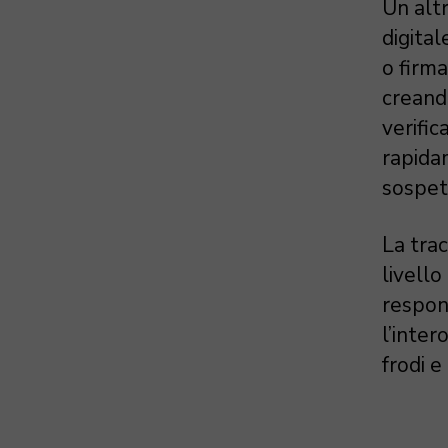
Un alt
digital
o firm
creando
verific
rapida
sospet
La trac
livello
respon
l’inter
frodi e