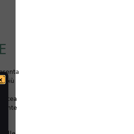
E
resenta
×
re più
e le
artacea
rmente
 delle