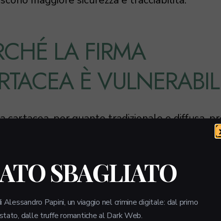
RCHÉ LA FIRMA
RTACEA È VULNERABIL
a cartacea, per quanto tradizionale e diffusa, p
i rischi. Le tecniche di falsificazione sono semp
cate, rendendo difficile per le aziende individuar
Inoltre, la verifica dell’autenticità di una firma c
LATO SBAGLIATO
de spesso tempo e risorse, complicando ulterio
tione amministrativa.
i Alessandro Papini, un viaggio nel crimine digitale: dal primo
 stato, dalle truffe romantiche al Dark Web.
lema principale risiede nella facile riproduzione