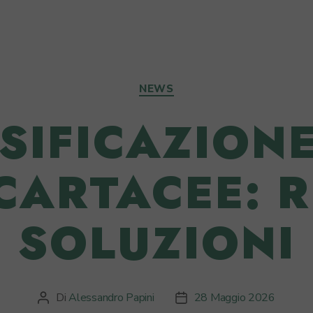
Categorie
NEWS
SIFICAZION
CARTACEE: R
SOLUZIONI
Di
Alessandro Papini
28 Maggio 2026
Autore
Data