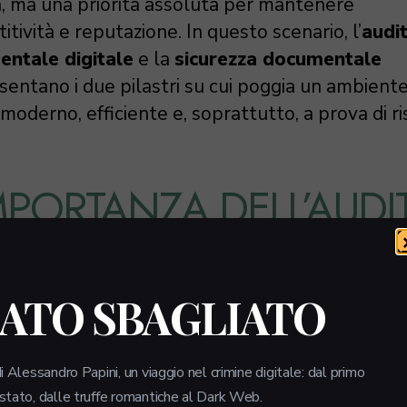
a, ma una priorità assoluta per mantenere
tività e reputazione. In questo scenario, l’
audi
ntale digitale
e la
sicurezza documentale
entano i due pilastri su cui poggia un ambiente
moderno, efficiente e, soprattutto, a prova di ri
IMPORTANZA DELL’AUDI
CUMENTALE DIGITALE
LATO SBAGLIATO
t documentale digitale non è una semplice “ispez
processo dinamico fondamentale per assicurar
i Alessandro Papini, un viaggio nel crimine digitale: dal primo
rità e la conformità di ogni file aziendale. Effett
 stato, dalle truffe romantiche al Dark Web.