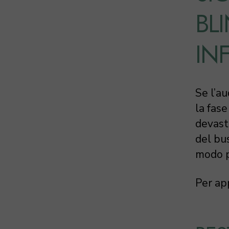
BL
IN
Se l’au
la fas
devasta
del bus
modo p
Per ap