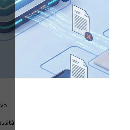
ovo
ssità