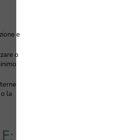
azione e
zzare o
minimo
nterne
o la
E: