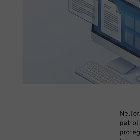
Nell’er
petroli
proteg