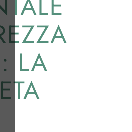
NTALE
UREZZA
: LA
ETA