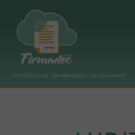
firmadoc.cloud
FirmaDoc.cloud - dematerializza i tuoi documenti