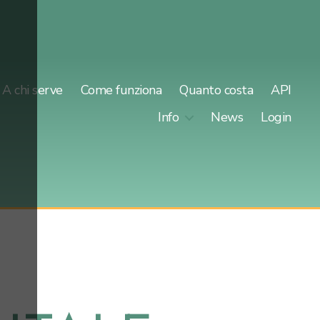
A chi serve
Come funziona
Quanto costa
API
Info
News
Login