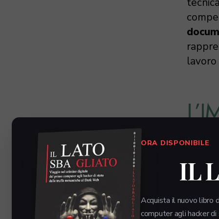
tecnic
competi
docume
rappres
lavoro 
L’
DO
ORA DISPONIBILE
IL 
L’audi
ma un 
Acquista il nuovo libro d
l’integ
computer agli hacker di