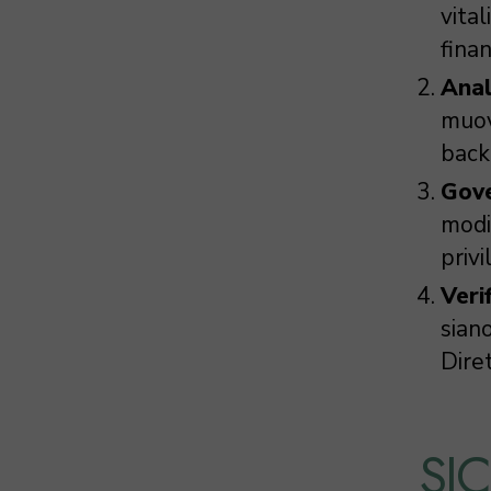
vital
fina
Anal
muovo
back
Gove
modif
priv
Verif
sian
Diret
SI