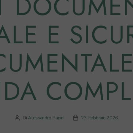
T DOCUME
ALE E SIC
UMENTALE
IDA COMPL
Di
Alessandro Papini
23 Febbraio 2026
Autore
Data
articolo
dell'articolo