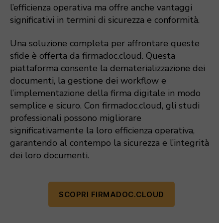
l’efficienza operativa ma offre anche vantaggi
significativi in termini di sicurezza e conformità.
Una soluzione completa per affrontare queste
sfide è offerta da firmadoc.cloud. Questa
piattaforma consente la dematerializzazione dei
documenti, la gestione dei workflow e
l’implementazione della firma digitale in modo
semplice e sicuro. Con firmadoc.cloud, gli studi
professionali possono migliorare
significativamente la loro efficienza operativa,
garantendo al contempo la sicurezza e l’integrità
dei loro documenti.
SCOPRI FIRMADOC.CLOUD