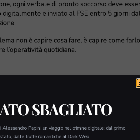
ione, ogni verbale di pronto soccorso deve esse
 digitalmente e inviato al FSE entro 5 giorni da
zione.
lema non è capire cosa fare, è capire come farl
e l’operatività quotidiana.
SA PREVEDE
ATTAMENTE L’OBBLIGO
LATO SBAGLIATO
 2.0
i Alessandro Papini, un viaggio nel crimine digitale: dal primo
 stato, dalle truffe romantiche al Dark Web.