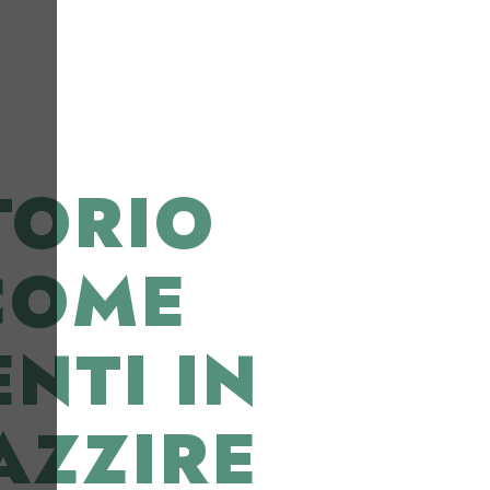
TORIO
COME
NTI IN
AZZIRE