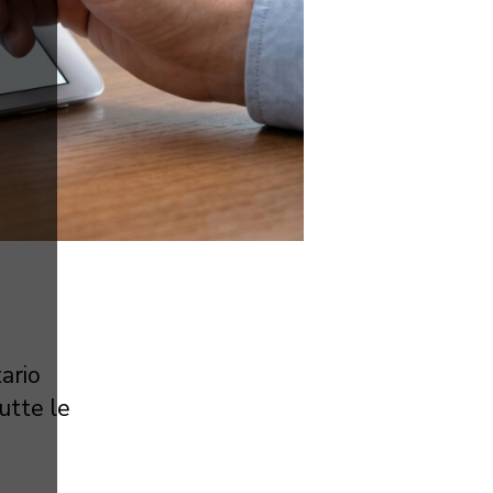
ario
utte le