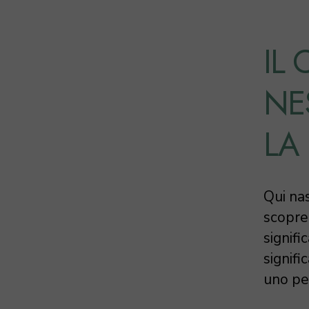
IL
NE
LA
Qui na
scopre
signif
signifi
uno per