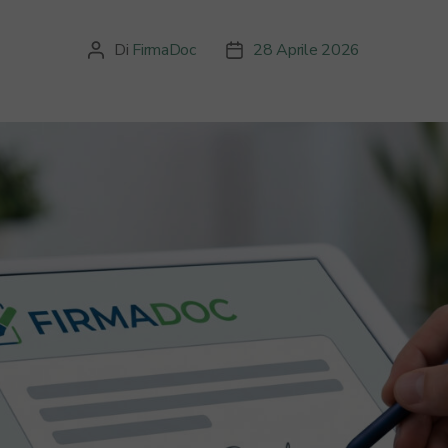
Di
FirmaDoc
28 Aprile 2026
Autore
Data
articolo
dell'articolo