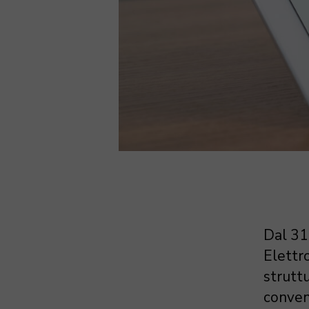
Dal 31
Elettr
struttu
convenz