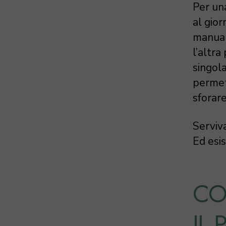
Per una
al gior
manual
l’altra
singola
permett
sforare
Serviv
Ed esis
CO
IL