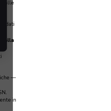
e alle
ei dati
 dalla
i
liche —
SN.
ente in