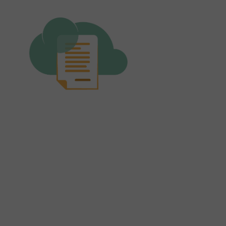
firmadoc.cloud
FirmaDoc.cloud - dematerializza i tuoi documenti