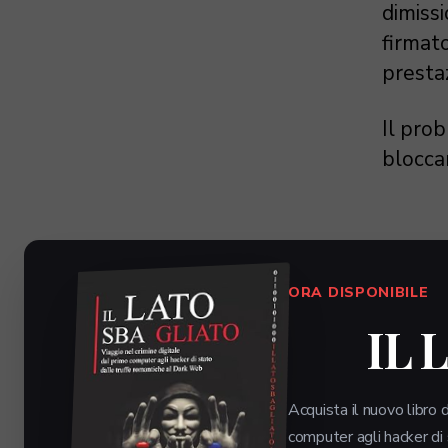
dimiss
firmato
presta
Il prob
bloccar
CO
ORA DISPONIBILE
ES
IL 
FSE
Acquista il nuovo libro d
computer agli hacker di