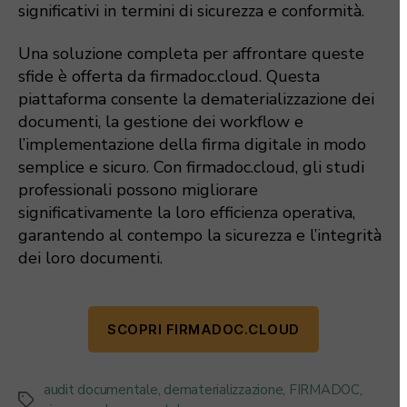
significativi in termini di sicurezza e conformità.
Una soluzione completa per affrontare queste
sfide è offerta da firmadoc.cloud. Questa
piattaforma consente la dematerializzazione dei
documenti, la gestione dei workflow e
l’implementazione della firma digitale in modo
semplice e sicuro. Con firmadoc.cloud, gli studi
professionali possono migliorare
significativamente la loro efficienza operativa,
garantendo al contempo la sicurezza e l’integrità
dei loro documenti.
SCOPRI FIRMADOC.CLOUD
audit documentale
,
dematerializzazione
,
FIRMADOC
,
Tag