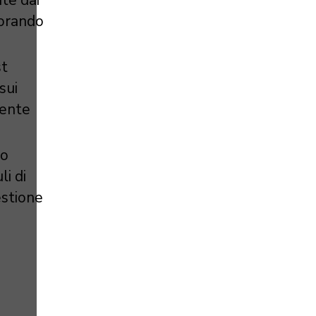
liorando
st
sui
mente
no
li di
estione