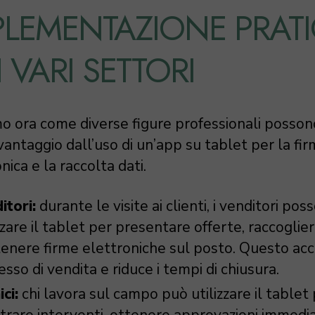
PLEMENTAZIONE PRAT
 VARI SETTORI
o ora come diverse figure professionali posson
vantaggio dall’uso di un’app su tablet per la fi
nica e la raccolta dati.
itori:
durante le visite ai clienti, i venditori pos
zzare il tablet per presentare offerte, raccoglier
tenere firme elettroniche sul posto. Questo acce
sso di vendita e riduce i tempi di chiusura.
ci:
chi lavora sul campo può utilizzare il tablet
strare interventi, ottenere approvazioni immedia