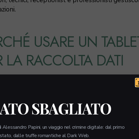
zioni.
RCHÉ USARE UN TABLE
R LA RACCOLTA DATI
one di un tablet per raccogliere dati e firme
niche offre numerosi vantaggi. Innanzitutto, la
à: i professionisti possono operare ovunque, se
LATO SBAGLIATO
tà di infrastrutture fisse. Questo è particolar
er chi lavora in ambienti dinamici, come venditor
i Alessandro Papini, un viaggio nel crimine digitale: dal primo
 tecnici in visita presso i clienti.
 stato, dalle truffe romantiche al Dark Web.