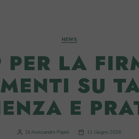
Categorie
NEWS
P PER LA FIR
MENTI SU TA
IENZA E PRA
Di
Alessandro Papini
11 Giugno 2026
Autore
Data