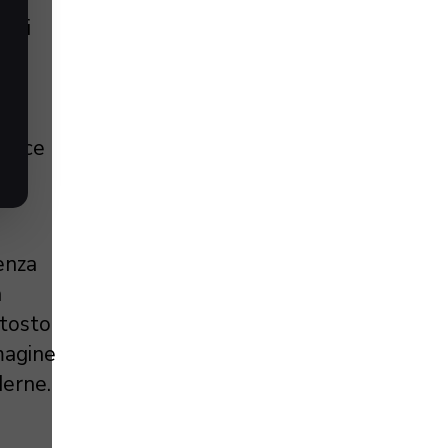
dati
di
re,
tisce
ienza
a
ttosto
magine
derne.