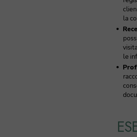
clien
la c
Rece
poss
visi
le in
Prof
racco
cons
docu
ES