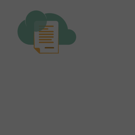
firmadoc.cloud
FirmaDoc.cloud - dematerializza i tuoi documenti