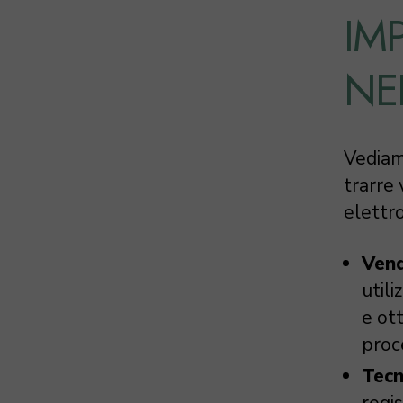
IM
NEI
Vediam
trarre 
elettro
Vend
utili
e ot
proce
Tecni
regi