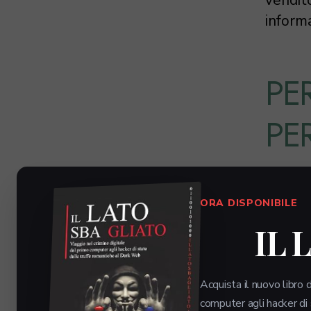
informa
PE
PE
L’adozi
ORA DISPONIBILE
elettro
mobilit
IL 
necessi
utile p
Acquista il nuovo libro d
campo o
computer agli hacker di