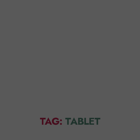
Home
Perché FirmaDoc
TAG:
TABLET