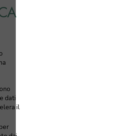
ICA
o
rma
sono
e dati
lera il
 per
te dai