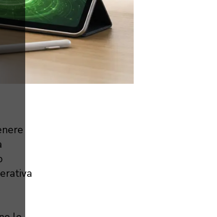
tenere
a
o
perativa
ono le