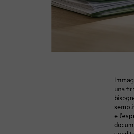
Immagin
una fi
bisogn
semplif
e l’esp
documen
vendito