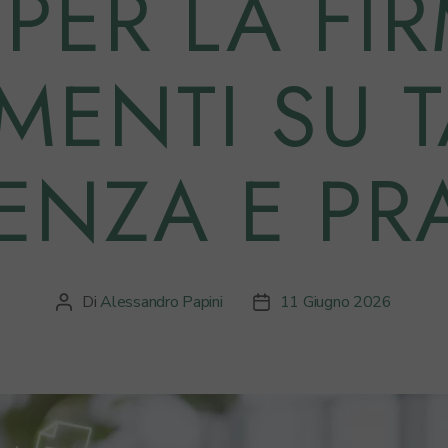
 PER LA FI
ENTI SU T
IENZA E PRA
Di
Alessandro Papini
11 Giugno 2026
Autore
Data
articolo
dell'articolo