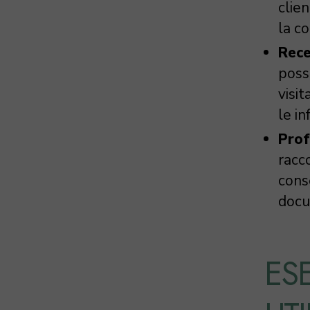
clien
la c
Rece
poss
visi
le in
Prof
racco
cons
docu
ES