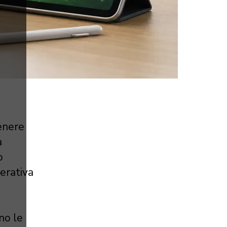
tenere
a
o
perativa
ono le