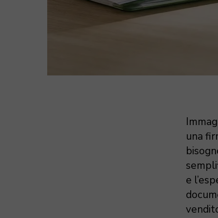
Immagin
una fi
bisogn
semplif
e l’esp
documen
vendito