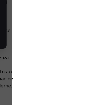
dati
di
re,
tisce
ienza
a
ttosto
magine
derne.