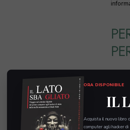
informa
PE
PE
L’adozi
elettro
ORA DISPONIBILE
mobilit
IL 
necessi
utile p
campo o
Acquista il nuovo libro d
computer agli hacker di