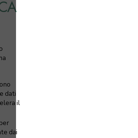
ICA
o
rma
sono
e dati
lera il
 per
te dai