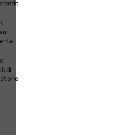
liorando
st
sui
mente
no
li di
estione