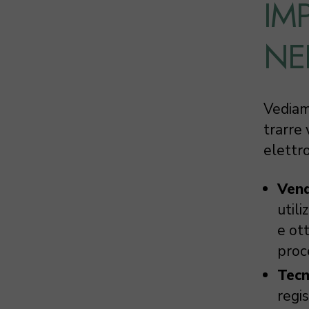
IM
NEI
Vediam
trarre 
elettro
Vend
utili
e ot
proce
Tecni
regi