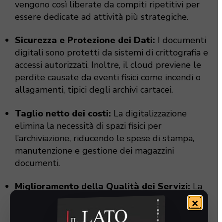
vengono così liberate da compiti ripetitivi per
essere dedicate ad attività più strategiche.
Sicurezza e Protezione dei Dati:
I documenti
digitali sono protetti da sistemi di crittografia e
accessi autorizzati. Inoltre, il cloud previene le
perdite causate da eventi fisici come incendi o
allagamenti, tipici degli archivi cartacei.
Taglio netto dei costi:
La digitalizzazione
elimina la necessità di spazi fisici per
l’archiviazione, riducendo le spese di stampa,
manutenzione e gestione dei magazzini
documenti.
Miglioramento della Qualità dei Servizi:
La
precisione e la rapidità nel reperire i documenti
×
si traducono in un servizio migliore e più veloce