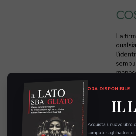
COS
La fir
qualsi
l’ident
sempli
manoscr
categor
ORA DISPONIBILE
1.
firm
IL 
basilar
2.
firm
Acquista il nuovo libro d
computer agli hacker di
sicurez