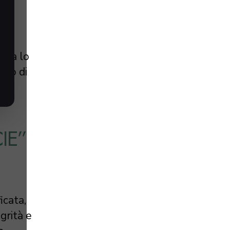
e ha lo
uso di
IE”
icata,
grità e