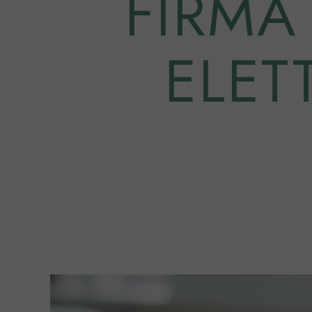
FIRMA 
ELET