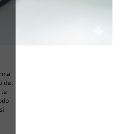
irma
i del
 le
modo
si