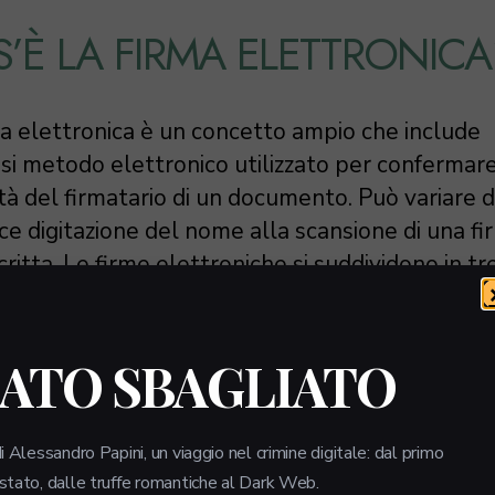
’È LA FIRMA ELETTRONICA
ma elettronica è un concetto ampio che include
asi metodo elettronico utilizzato per confermar
ità del firmatario di un documento. Può variare d
ce digitazione del nome alla scansione di una fi
itta. Le firme elettroniche si suddividono in tr
ie principali:
a elettronica Ssemplice (FES):
questa è la for
LATO SBAGLIATO
e, che non offre particolari garanzie di sicurezza;
a elettronica avanzata (FEA):
offre un livello d
i Alessandro Papini, un viaggio nel crimine digitale: dal primo
 stato, dalle truffe romantiche al Dark Web.
za maggiore, poiché garantisce l’integrità del