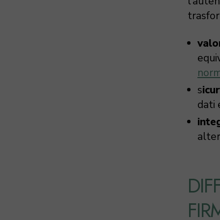
l’aute
trasfor
valo
equi
norm
s
icu
dati 
integ
alte
DIF
FIR