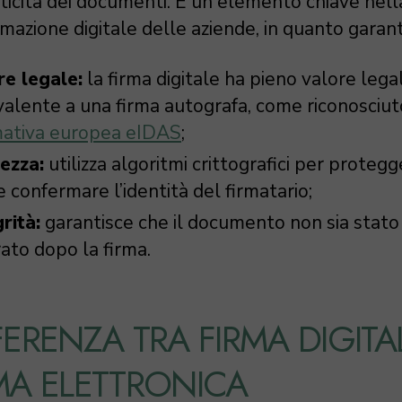
nticità dei documenti. È un elemento chiave nell
mazione digitale delle aziende, in quanto garant
re legale:
la firma digitale ha pieno valore lega
valente a una firma autografa, come riconosciut
ativa europea eIDAS
;
rezza:
utilizza algoritmi crittografici per protegg
e confermare l’identità del firmatario;
rità:
garantisce che il documento non sia stato
rato dopo la firma.
FERENZA TRA FIRMA DIGITA
MA ELETTRONICA