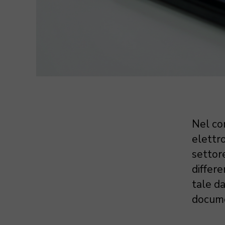
Nel con
elettro
settore
differe
tale da
docume